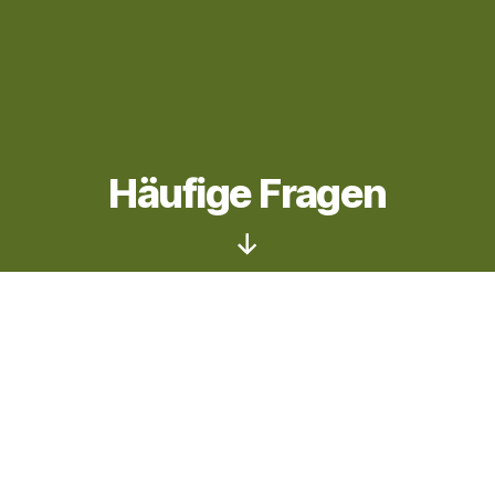
Häufige Fragen
Nach
unten
scrollen
Was ist ein FoodCoop?
Eine FoodCoop ist der Zusammenschluss von
Personen und Haushalten, die selbstorganisiert
biologische Produkte direkt von lokalen
Bauernhöfen, Gärtnereien, Imkereien etc.