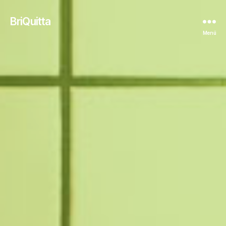
BriQuitta
Menü